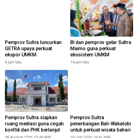
a
Pemprov Sultra luncurkan
BI dan pemprov gelar Sultra
GETRA upaya perkuat
Maimo guna perkuat
ekspor UMKM
ekosistem UMKM
6 jam lalu
14 jam lalu
2
Pemprov Sultra siapkan
Pemprov Sultra
ruang mediasi guna cegah
penerbangan Bali-Wakatobi
konflik dan PHK berlanjut
untuk perkuat wisata bahari
06 August 2026 13:44 WIB
20 July 2026 19:41 WIB
1