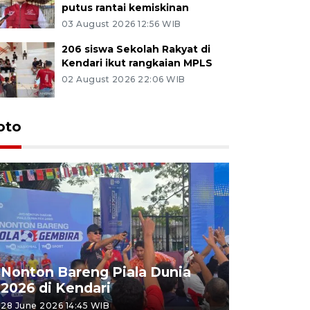
putus rantai kemiskinan
03 August 2026 12:56 WIB
206 siswa Sekolah Rakyat di
Kendari ikut rangkaian MPLS
02 August 2026 22:06 WIB
oto
Kemensos
Nonton Bareng Piala Dunia
Sekolah R
2026 di Kendari
pertama
28 June 2026 14:45 WIB
26 June 2026 