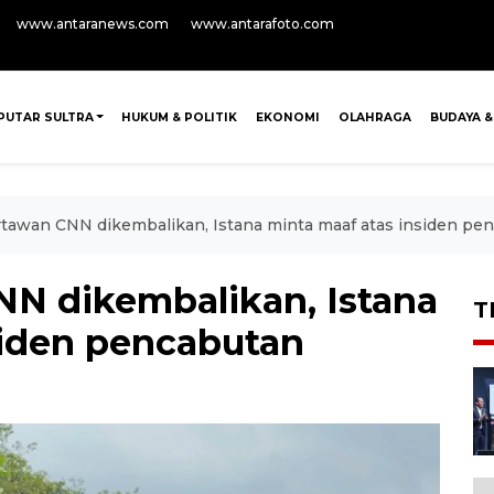
www.antaranews.com
www.antarafoto.com
PUTAR SULTRA
HUKUM & POLITIK
EKONOMI
OLAHRAGA
BUDAYA &
rtawan CNN dikembalikan, Istana minta maaf atas insiden pe
NN dikembalikan, Istana
T
siden pencabutan