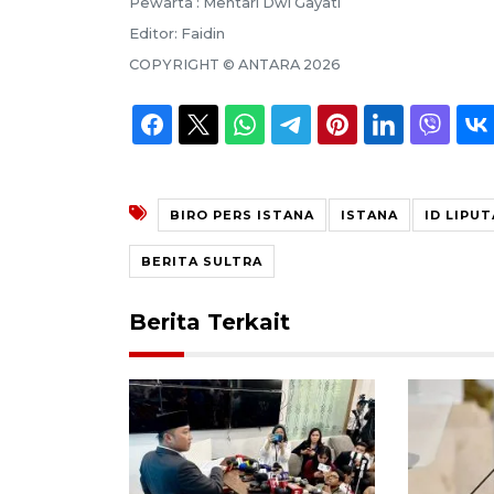
Pewarta :
Mentari Dwi Gayati
Editor:
Faidin
COPYRIGHT ©
ANTARA
2026
BIRO PERS ISTANA
ISTANA
ID LIPU
BERITA SULTRA
Berita Terkait