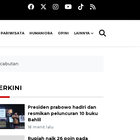
 PARIWISATA
HUMANIORA
OPINI
LAINNYA
ncabutan
ERKINI
Presiden prabowo hadiri dan
resmikan peluncuran 10 buku
Bahlil
18 menit lalu
Rupiah naik 26 poin pada