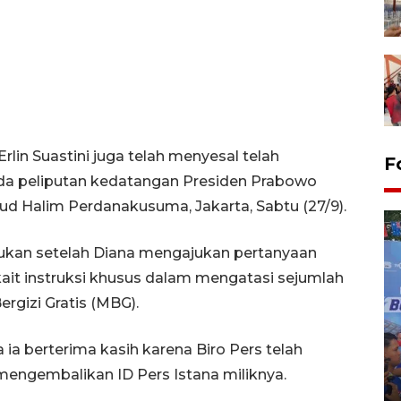
in Suastini juga telah menyesal telah
F
nda peliputan kedatangan Presiden Prabowo
ud Halim Perdanakusuma, Jakarta, Sabtu (27/9).
kukan setelah Diana mengajukan pertanyaan
ait instruksi khusus dalam mengatasi sejumlah
gizi Gratis (MBG).
a berterima kasih karena Biro Pers telah
Kecelakaan kereta api di
Bekasi Timur
engembalikan ID Pers Istana miliknya.
28 April 2026 6:17 WIB