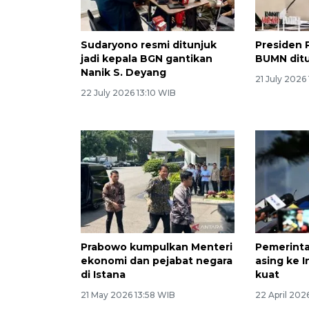
Sudaryono resmi ditunjuk
Presiden 
jadi kepala BGN gantikan
BUMN ditu
Nanik S. Deyang
21 July 2026
22 July 2026 13:10 WIB
Prabowo kumpulkan Menteri
Pemerinta
ekonomi dan pejabat negara
asing ke 
di Istana
kuat
21 May 2026 13:58 WIB
22 April 202