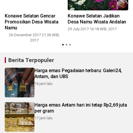
Konawe Selatan Gencar
Konawe Selatan Jadikan
Promosikan Desa Wisata
Desa Namu Wisata Andalan
Namu
29 July 2017 16:18 WIB, 2017
26 December 2017 21:36 WIB,
2
2017
Berita Terpopuler
Harga emas Pegadaian terbaru: Galeri24,
Antam, dan UBS
16 jam lalu
Harga emas Antam hari ini tetap Rp2,69 juta
per gram
17 jam lalu