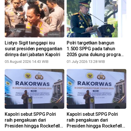
Listyo Sigit tanggapi isu
Polri targetkan bangun
surat presiden penggantian
1.500 SPPG pada tahun
dirinya dari jabatan Kapolri
2026 guna dukung program
MBG
05 August 2026 14:43 WIB
01 July 2026 13:28 WIB
Kapolri sebut SPPG Polri
Kapolri sebut SPPG Polri
a
raih pengakuan dari
raih pengakuan dari
Presiden hingga Rockefeller
Presiden hingga Rockefeller