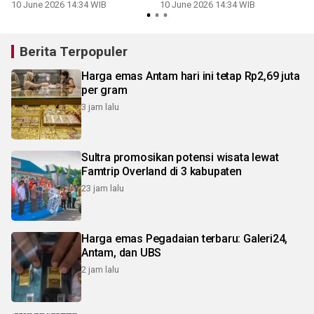
Foundation
Foundation
10 June 2026 14:34 WIB
10 June 2026 14:34 WIB
Berita Terpopuler
Harga emas Antam hari ini tetap Rp2,69 juta
per gram
3 jam lalu
Sultra promosikan potensi wisata lewat
Famtrip Overland di 3 kabupaten
23 jam lalu
Harga emas Pegadaian terbaru: Galeri24,
Antam, dan UBS
2 jam lalu