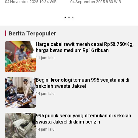
reproduksi
04 November 2025 19:34 WIB
04 September 2025 8:33 WIB
Berita Terpopuler
Harga cabai rawit merah capai Rp58.750/Kg,
harga beras medium Rp16 ribuan
11 jam lalu
Begini kronologi temuan 995 senjata api di
sekolah swasta Jaksel
14 jam lalu
995 pucuk senpi yang ditemukan di sekolah
swasta Jaksel diklaim berizin
14 jam lalu