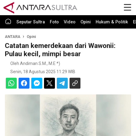
Seputar Sultra
Foto
Video
Opini
Hukum & Politik
E
ANTARA
Opini
Catatan kemerdekaan dari Wawonii:
Pulau kecil, mimpi besar
Oleh Andiman S.M., M.E *)
Senin, 18 Agustus 2025 11:29 WIB