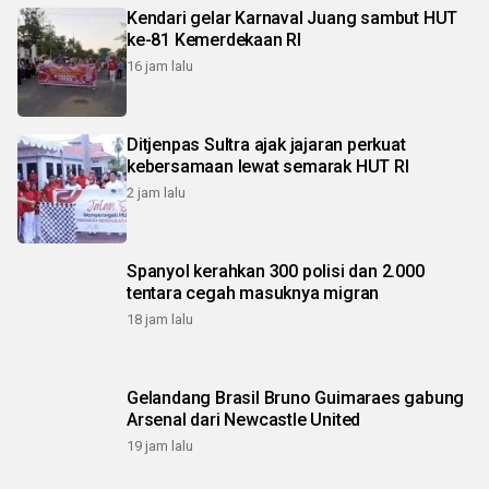
Kendari gelar Karnaval Juang sambut HUT
ke-81 Kemerdekaan RI
16 jam lalu
Ditjenpas Sultra ajak jajaran perkuat
kebersamaan lewat semarak HUT RI
2 jam lalu
Spanyol kerahkan 300 polisi dan 2.000
tentara cegah masuknya migran
18 jam lalu
Gelandang Brasil Bruno Guimaraes gabung
Arsenal dari Newcastle United
19 jam lalu