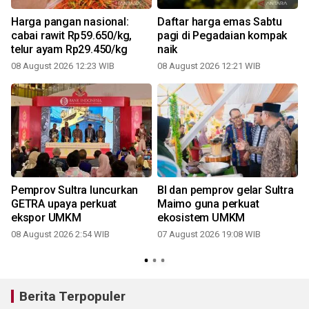
Harga pangan nasional:
Daftar harga emas Sabtu
cabai rawit Rp59.650/kg,
pagi di Pegadaian kompak
a
telur ayam Rp29.450/kg
naik
08 August 2026 12:23 WIB
08 August 2026 12:21 WIB
Pemprov Sultra luncurkan
BI dan pemprov gelar Sultra
GETRA upaya perkuat
Maimo guna perkuat
ekspor UMKM
ekosistem UMKM
08 August 2026 2:54 WIB
07 August 2026 19:08 WIB
Berita Terpopuler