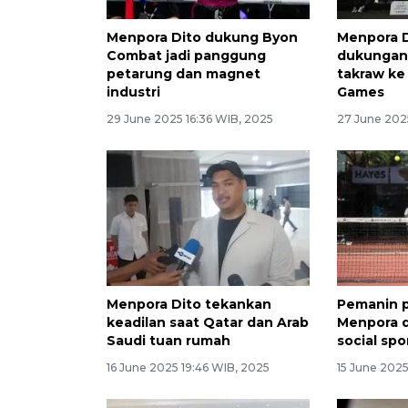
Menpora Dito dukung Byon
Menpora D
Combat jadi panggung
dukungan
petarung dan magnet
takraw ke
industri
Games
29 June 2025 16:36 WIB, 2025
27 June 2025
Menpora Dito tekankan
Pemanin p
keadilan saat Qatar dan Arab
Menpora 
Saudi tuan rumah
social spo
16 June 2025 19:46 WIB, 2025
15 June 2025