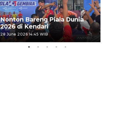
Kemensos
Nonton Bareng Piala Dunia
Sekolah R
2026 di Kendari
pertama
28 June 2026 14:45 WIB
26 June 2026 