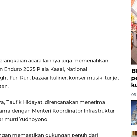
serangkaian acara lainnya juga memeriahkan
n Enduro 2025 Piala Kasal, National
B
p
t Fun Run, bazaar kuliner, konser musik, tur jet
k
tan.
05
a, Taufik Hidayat, direncanakan menerima
ama dengan Menteri Koordinator Infrastruktur
rimurti Yudhoyono.
ngan memastikan dukungan penuh dari