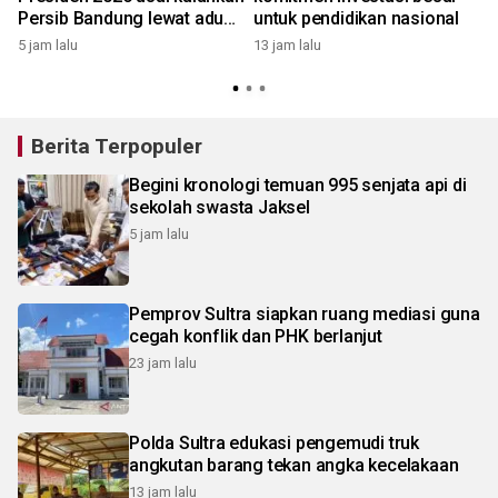
Persib Bandung lewat adu
untuk pendidikan nasional
penalti
5 jam lalu
13 jam lalu
Berita Terpopuler
Begini kronologi temuan 995 senjata api di
sekolah swasta Jaksel
5 jam lalu
Pemprov Sultra siapkan ruang mediasi guna
cegah konflik dan PHK berlanjut
23 jam lalu
Polda Sultra edukasi pengemudi truk
angkutan barang tekan angka kecelakaan
13 jam lalu