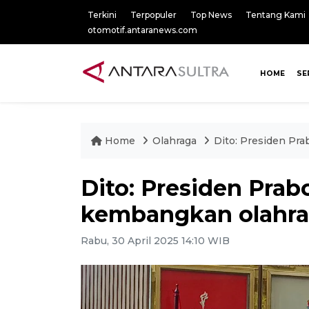
Terkini
Terpopuler
Top News
Tentang Kami
otomotif.antaranews.com
HOME
SE
Home
Olahraga
Dito: Presiden Pr
Dito: Presiden Pra
kembangkan olahr
Rabu, 30 April 2025 14:10 WIB