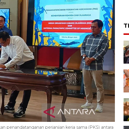
T
kan penandatanganan perjanjian kerja sama (PKS) antara