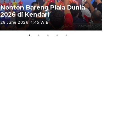
Kemensos
Nonton Bareng Piala Dunia
Sekolah R
2026 di Kendari
pertama
28 June 2026 14:45 WIB
26 June 2026 