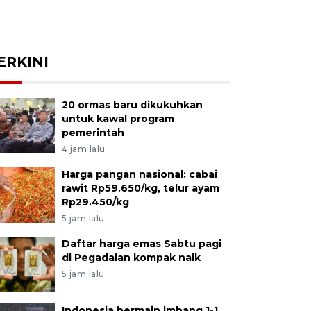
ERKINI
20 ormas baru dikukuhkan
untuk kawal program
pemerintah
4 jam lalu
Harga pangan nasional: cabai
rawit Rp59.650/kg, telur ayam
Rp29.450/kg
5 jam lalu
Daftar harga emas Sabtu pagi
di Pegadaian kompak naik
5 jam lalu
Indonesia bermain imbang 1-1