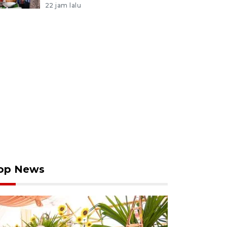
22 jam lalu
op News