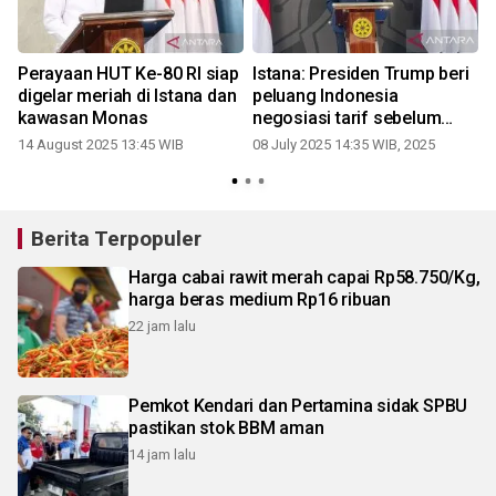
Perayaan HUT Ke-80 RI siap
Istana: Presiden Trump beri
digelar meriah di Istana dan
peluang Indonesia
kawasan Monas
negosiasi tarif sebelum
Agustus
14 August 2025 13:45 WIB
08 July 2025 14:35 WIB, 2025
2
Berita Terpopuler
Harga cabai rawit merah capai Rp58.750/Kg,
harga beras medium Rp16 ribuan
22 jam lalu
Pemkot Kendari dan Pertamina sidak SPBU
pastikan stok BBM aman
14 jam lalu