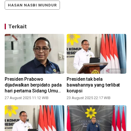
HASAN NASBI MUNDUR
Terkait
Presiden Prabowo
Presiden tak bela
u
dijadwalkan berpidato pada
bawahannya yang terlibat
hari pertama Sidang Umum
korupsi
PBB
27 August 2025 11:12 WIB
23 August 2025 22:17 WIB