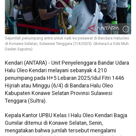
Sejumlah penumpang antre untuk naik ke pesawat di Bandara Haluoleo
di Konawe Selatan, Sulawesi Tenggara (7/4/2025). (Antara/La Ode Muh
Deden Saputra)
Kendari (ANTARA) - Unit Penyelenggara Bandar Udara
Halu Oleo Kendari melayani sebanyak 4.210
penumpang pada H+5 Lebaran 2025/Idul Fitri 1446
Hijriah atau Minggu (6/4) di Bandara Halu Oleo
Kabupaten Konawe Selatan Provinsi Sulawesi
Tenggara (Sultra).
Kepala Kantor UPBU Kelas I Halu Oleo Kendari Bagja
Gumilar ditemui di Konawe Selatan, Senin,
mengatakan bahwa jumlah tersebut mengalami